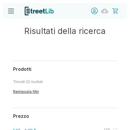
Risultati della ricerca
Prodotti
Trovati
22
risultati
Reimposta filtri
Prezzo
1,00
- 4,99 €
(
21
)