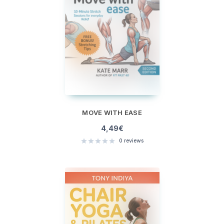
MOVE WITH EASE
4,49
€
0
reviews