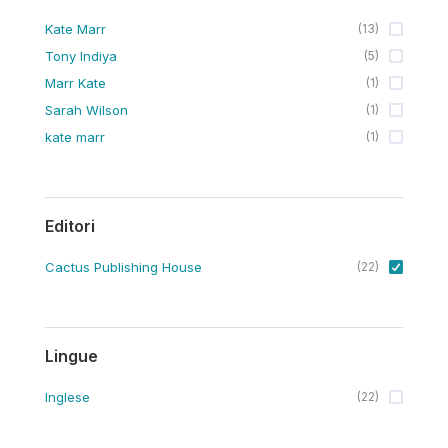
Kate Marr
(
13
)
Tony Indiya
(
5
)
Marr Kate
(
1
)
Sarah Wilson
(
1
)
kate marr
(
1
)
Editori
Cactus Publishing House
(
22
)
Lingue
Inglese
(
22
)