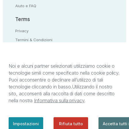
Aiuto e FAQ
Terms
Privacy
Termini & Condizioni
Resi & rimborsi
Contattaci
Noi e alcuni partner selezionati utilizziamo cookie o
tecnologie simili come specificato nella cookie policy.
Il presente sito web è di proprietà di StreetLib S.r.l.
Puoi acconsentire o declinare all’utilizzo di tali
C.F. e P.IVA 05338720963. StreetLib S.r.l. è
tecnologie cliccando in basso.
Utilizzando il nostro
titolare di tutti i diritti di proprietà intellettuale
sito, acconsenti alla raccolta di dati come descritto
afferenti ai marchi, loghi e segni distintivi presenti
nella nostra
Informativa sulla privacy
.
sul sito web. Si invita l’utente a prendere visione
della privacy policy e delle condizioni relative ai
singoli servizi offerti da StreetLib. Servizio Clienti:
support@streetlib.com
Impostazioni
Rifiuta tutto
Accetta tutti