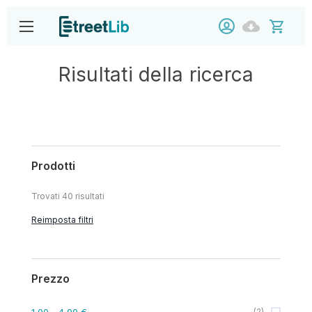
Risultati della ricerca
Prodotti
Trovati
40
risultati
Reimposta filtri
Prezzo
1,00
- 4,99 €
(
2
)