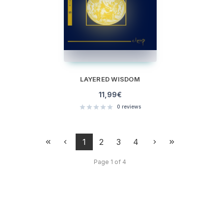
LAYERED WISDOM
11,99
€
0
reviews
1
2
3
4
Page 1 of 4