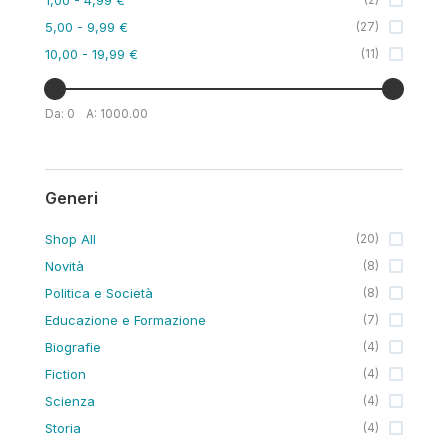
5,00
- 9,99 €
(
27
)
10,00
- 19,99 €
(
11
)
Da:
0
A:
1000.00
Generi
Shop All
(
20
)
Novità
(
8
)
Politica e Società
(
8
)
Educazione e Formazione
(
7
)
Biografie
(
4
)
Fiction
(
4
)
Scienza
(
4
)
Storia
(
4
)