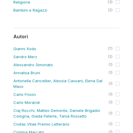
Religione
(
3
)
Bambini e Ragazzi
(
2
)
Autori
Gianni Xodo
(
7
)
Sandro Merz
(
2
)
Alessandro Simonato
(
1
)
Annalisa Bruni
(
1
)
Antonella Cancellier, Alessia Cassani, Elena Dal
(
1
)
Maso
Carlo Frison
(
1
)
Carlo Morandi
(
1
)
Ciaj Rocchi, Matteo Demonte, Daniele Brigadoi
(
1
)
Cologna, Giada Peterle, Tania Rossetto
Civitas Vitae Premio Letterario
(
1
)
Cristina Marcato
(
1
)