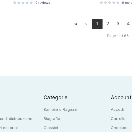
0
reviews
0
revi
1
2
3
4
Page 1 of 66
Categorie
Account
Bambini e Ragazzi
Accedi
a di distribuzione
Biografie
Carrello
i editoriali
Classici
Checkout