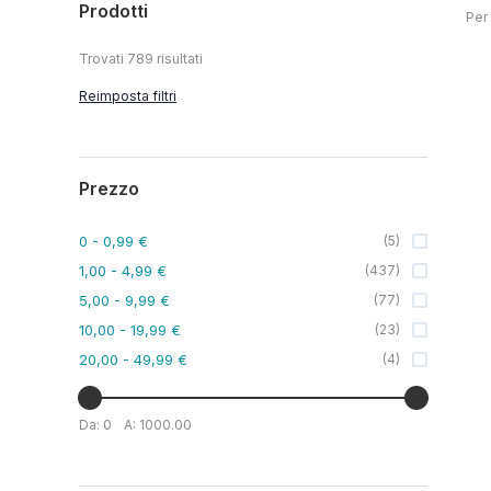
Prodotti
Per
Trovati
789
risultati
Reimposta filtri
Prezzo
0
- 0,99 €
(
5
)
1,00
- 4,99 €
(
437
)
5,00
- 9,99 €
(
77
)
10,00
- 19,99 €
(
23
)
20,00
- 49,99 €
(
4
)
Da:
0
A:
1000.00