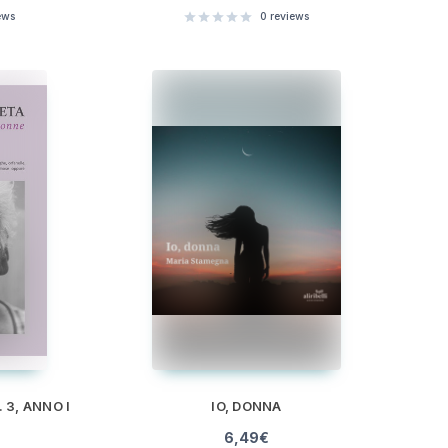
ews
0
reviews
 3, ANNO I
IO, DONNA
6,49
€