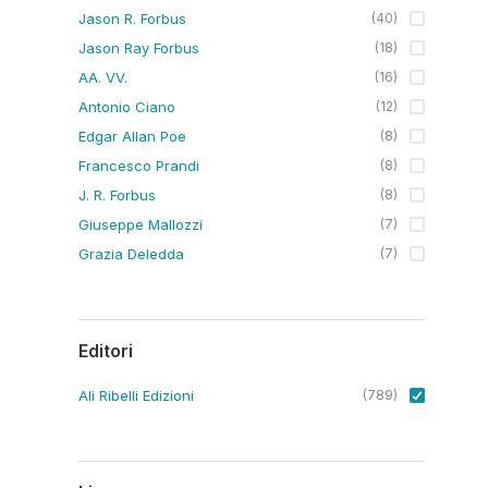
Jason R. Forbus
(
40
)
Jason Ray Forbus
(
18
)
AA. VV.
(
16
)
Antonio Ciano
(
12
)
Edgar Allan Poe
(
8
)
Francesco Prandi
(
8
)
J. R. Forbus
(
8
)
Giuseppe Mallozzi
(
7
)
Grazia Deledda
(
7
)
Editori
Ali Ribelli Edizioni
(
789
)