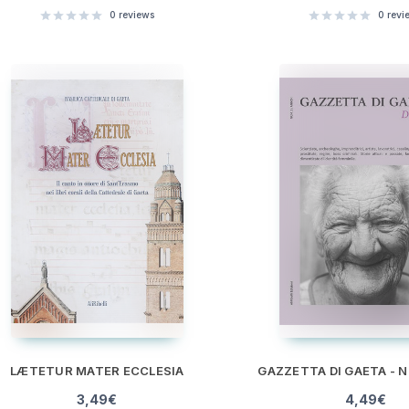
0
reviews
0
revi
LÆTETUR MATER ECCLESIA
GAZZETTA DI GAETA - N.
3,49
€
4,49
€