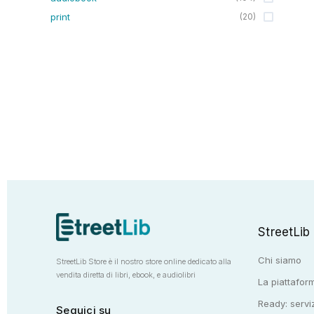
print
(
20
)
StreetLib
Chi siamo
StreetLib Store è il nostro store online dedicato alla
vendita diretta di libri, ebook, e audiolibri
La piattaform
Ready: serviz
Seguici su