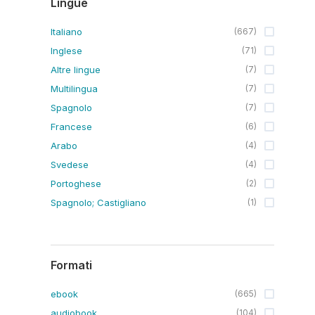
Lingue
Italiano
(
667
)
Inglese
(
71
)
Altre lingue
(
7
)
Multilingua
(
7
)
Spagnolo
(
7
)
Francese
(
6
)
Arabo
(
4
)
Svedese
(
4
)
Portoghese
(
2
)
Spagnolo; Castigliano
(
1
)
Formati
ebook
(
665
)
audiobook
(
104
)