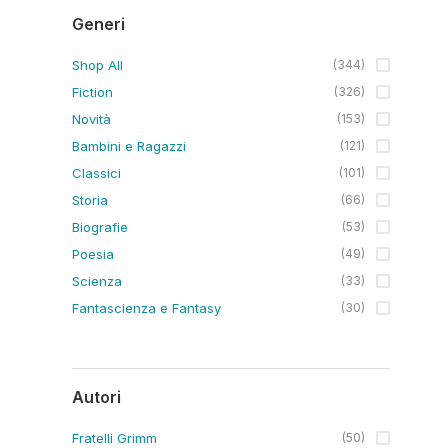
Generi
Shop All
(
344
)
Fiction
(
326
)
Novità
(
153
)
Bambini e Ragazzi
(
121
)
Classici
(
101
)
Storia
(
66
)
Biografie
(
53
)
Poesia
(
49
)
Scienza
(
33
)
Fantascienza e Fantasy
(
30
)
Autori
Fratelli Grimm
(
50
)