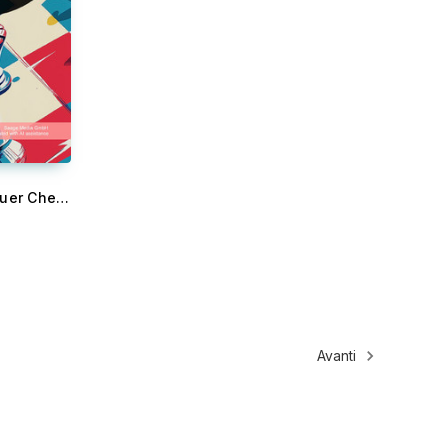
The Beginner's Gambit: Conquer Chess Fundamentals - Your essential chess book for beginners to understand fundamentals, strategies, and tactics for winning your first chess game.
Avanti