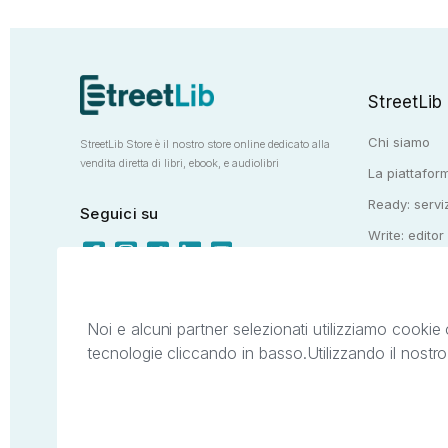
StreetLib
Chi siamo
StreetLib Store è il nostro store online dedicato alla
vendita diretta di libri, ebook, e audiolibri
La piattaform
Ready: serviz
Seguici su
Write: editor
Totem: e-stor
Noi e alcuni partner selezionati utilizziamo cookie 
tecnologie cliccando in basso.
Utilizzando il nostr
Il presente sito web è di proprietà di StreetL
segni distintivi presenti sul sito web. Si i