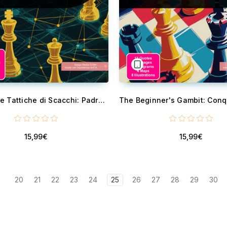
Strategie e Tattiche di Scacchi: Padroneggia il Gioco delle Aperture - Un libro di scacchi completo per migliorare le tue tattiche di scacchi e strategie di scacchi, dalle aperture di scacchi fondamentali ai complessi finali...
15,99€
15,99€
20
21
22
23
24
25
26
27
28
29
30