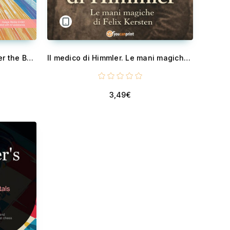
Bowling Fundamentals: Master the Basics of Skittles - Learn to play skittles with essential techniques, strategic insights, and effective training methods for beginners.
Il medico di Himmler. Le mani magiche di Felix Kersten
3,49€