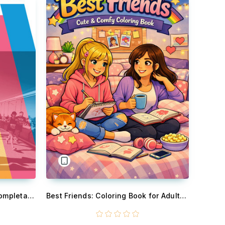
La corsa infinita - La guida completa alla New York City Marathon: la storia, la gara, le info, i consigli e le curiosità sulla maratona più famosa del mondo.
Best Friends: Coloring Book for Adults and Teens Featuring Super Friend Zone with Easy and Simple Designs for Relaxation