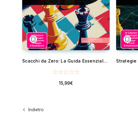
Scacchi da Zero: La Guida Essenziale per Padroneggiare il Gioco - Regole degli scacchi, strategie e tattiche essenziali per iniziare a scacchi. Un libro di scacchi per principianti completo per padroneggiare il gioco. ...
15,99€
Indietro