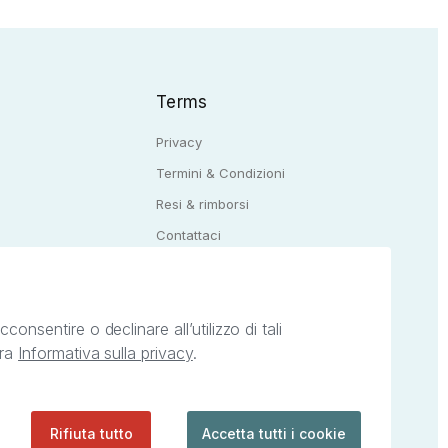
Terms
Privacy
Termini & Condizioni
Resi & rimborsi
Q
Contattaci
onsentire o declinare all’utilizzo di tali
tra
Informativa sulla privacy
.
ietà intellettuale afferenti ai marchi, loghi e
ingoli servizi offerti da StreetLib. Servizio
Rifiuta tutto
Accetta tutti i cookie