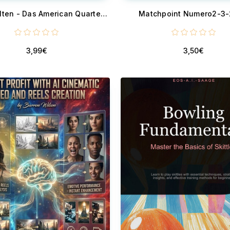
Pferdewelten - Das American Quarter Horse
Matchpoint Numero2-3
3,99€
3,50€