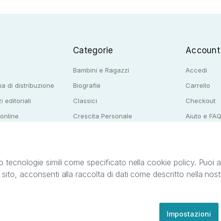
Categorie
Account
Bambini e Ragazzi
Accedi
a di distribuzione
Biografie
Carrello
i editoriali
Classici
Checkout
 online
Crescita Personale
Aiuto e FA
e per librerie
Narrativa
o tecnologie simili come specificato nella cookie policy. Puoi acc
o sito, acconsenti alla raccolta di dati come descritto nella nos
ib S.r.l. C.F. e P.IVA 05338720963. StreetLib S.r.l. è titolare di tutti i diritti di propr
nvita l’utente a prendere visione della privacy policy e delle condizioni relative ai s
Clienti: support@streetlib.com
Impostazioni