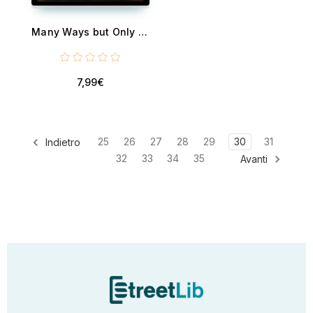
Many Ways but Only One Path - The Hidden Code Behind All Traditions
7,99€
25
26
27
28
29
30
31
Indietro
32
33
34
35
Avanti