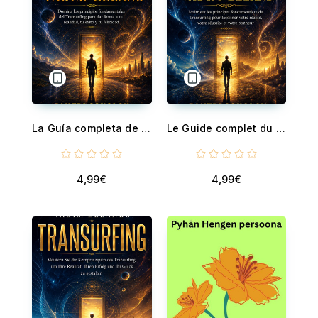
La Guía completa de el Transurfing de Vadim Zeland (Traducido) - Domina los principios fundamentales del Transurfing para dar forma a tu realidad, tu éxito y tu felicidad
Le Guide complet du le Transurfing de Vadim Zeland (Traduit) - Maîtrisez les principes fondamentaux du Transurfing pour façonner votre réalité, votre réussite et votre bonheur
4,99€
4,99€