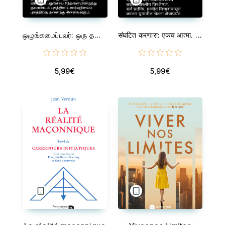
ஒழுங்கமைப்பவர்: ஒரு தனி ஆவி. - ஒரு பிரபஞ்ச உருவத்தின் பிரபஞ்சவியல் விளக்கம். பழங்கால சிந்தனையிலிருந்து குவாண்டம் யுகத்தின் உணர்வுநிலைப் புலத்திற்கு அனைத்து சின்னங்களும்.
संघटित करणारा: एकच आत्मा. - एक सार्वत्रिक व्यक्तिमत्त्वाचे ब्रह्मांडशास्त्रीय विश्लेषण. सर्व प्रतीके, प्राचीन विचारांपासून क्वांटम युगातील चेतना क्षेत्रापर्यंत.
5,99€
5,99€