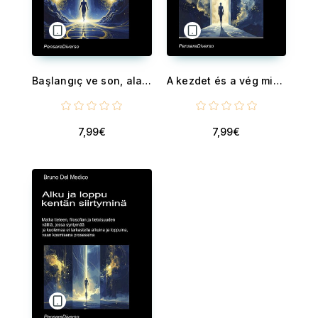
Başlangıç ve son, alan geçişleri olarak. - Doğumu ve ölümü başlangıç ve son olarak değil, kozmik bir sürecin geçişleri olarak yeniden düşünmek için bilim, felsefe ve bilinç arasında bir yolculuk.
A kezdet és a vég mint mezőátmenetek. - Utazás a tudomány, a filozófia és a tudatosság világában, hogy a születést és a halált ne kezdetként és végként, hanem egy kozmikus folyamat átmeneteiként gondoljuk át.
7,99€
7,99€