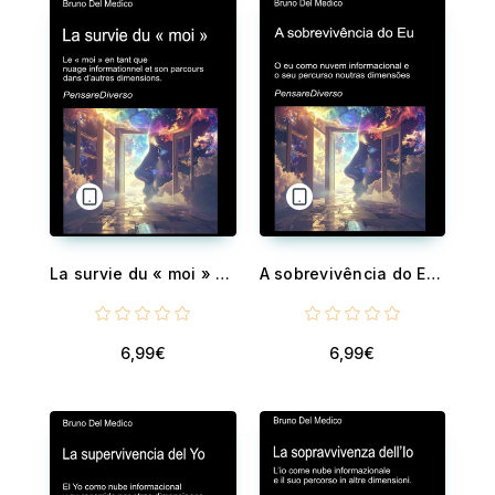
La survie du « moi » - Le « moi » en tant que nuage informationnel et son parcours dans d’autres dimensions. Conscience quantique, conservation de l’expérience et univers multidimensionnels
A sobrevivência do Eu - O eu como nuvem informacional e o seu percurso noutras dimensões Consciência quântica, conservação da experiência e universos multidimensionais
6,99€
6,99€