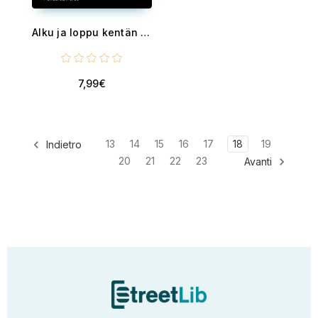
Alku ja loppu kentän siirtyminä. - Matka tieteen, filosofian ja tietoisuuden välillä, jossa syntymää ja kuolemaa ei tarkastella alkuina ja loppuina, vaan kosmisena prosessina.
7,99€
13
14
15
16
17
18
19
Indietro
20
21
22
23
Avanti