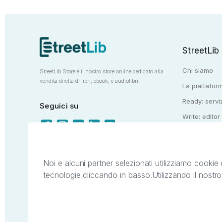
StreetLib
Chi siamo
StreetLib Store è il nostro store online dedicato alla
vendita diretta di libri, ebook, e audiolibri
La piattaform
Ready: serviz
Seguici su
Write: editor
Totem: e-stor
Noi e alcuni partner selezionati utilizziamo cookie 
tecnologie cliccando in basso.
Utilizzando il nostr
Il presente sito web è di proprietà di StreetL
segni distintivi presenti sul sito web. Si i