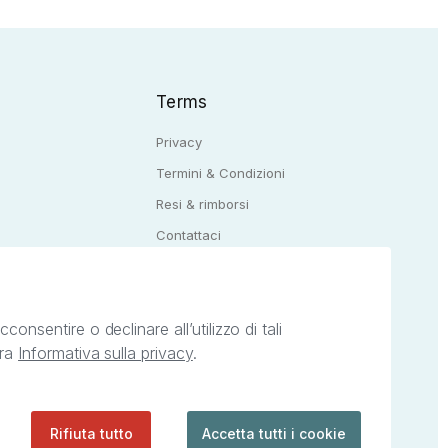
Terms
Privacy
Termini & Condizioni
Resi & rimborsi
Q
Contattaci
onsentire o declinare all’utilizzo di tali
tra
Informativa sulla privacy
.
ietà intellettuale afferenti ai marchi, loghi e
ingoli servizi offerti da StreetLib. Servizio
Rifiuta tutto
Accetta tutti i cookie