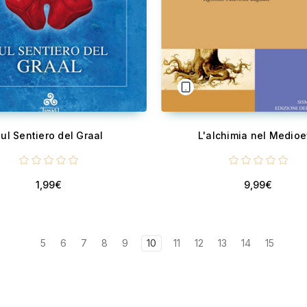
ul Sentiero del Graal
L'alchimia nel Medio
1,99€
9,99€
5
6
7
8
9
10
11
12
13
14
15