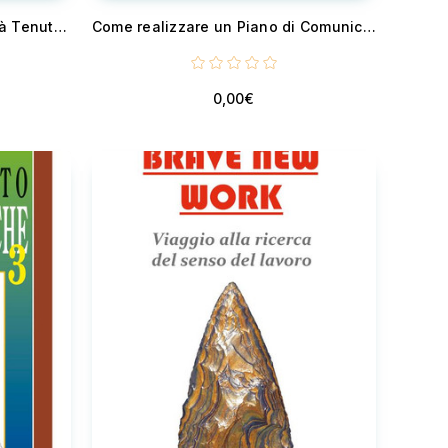
La Tenuta Villa Donoratico già Tenuta Serristori a Castagneto Carducci
Come realizzare un Piano di Comunicazione - Dalla teoria alla pratica
0,00€