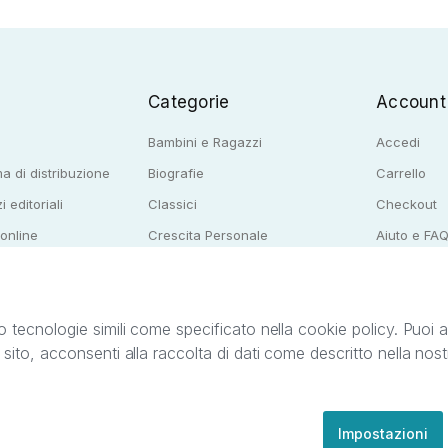
Categorie
Account
Bambini e Ragazzi
Accedi
a di distribuzione
Biografie
Carrello
i editoriali
Classici
Checkout
 online
Crescita Personale
Aiuto e FA
e per librerie
Narrativa
o tecnologie simili come specificato nella cookie policy. Puoi acc
o sito, acconsenti alla raccolta di dati come descritto nella nos
ib S.r.l. C.F. e P.IVA 05338720963. StreetLib S.r.l. è titolare di tutti i diritti di propr
nvita l’utente a prendere visione della privacy policy e delle condizioni relative ai s
Clienti: support@streetlib.com
Impostazioni