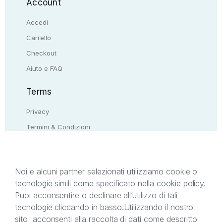
Account
Accedi
Carrello
Checkout
Aiuto e FAQ
Terms
Privacy
Termini & Condizioni
Resi & rimborsi
Contattaci
Noi e alcuni partner selezionati utilizziamo cookie o
tecnologie simili come specificato nella cookie policy.
Il presente sito web è di proprietà di StreetLib S.r.l.
Puoi acconsentire o declinare all’utilizzo di tali
C.F. e P.IVA 05338720963. StreetLib S.r.l. è
tecnologie cliccando in basso.
Utilizzando il nostro
titolare di tutti i diritti di proprietà intellettuale
sito, acconsenti alla raccolta di dati come descritto
afferenti ai marchi, loghi e segni distintivi presenti