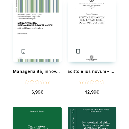
Managerialità, innovazione e governance
Editto e ius novum - Sulle tracce del quod quisque iuris
6,99€
42,99€