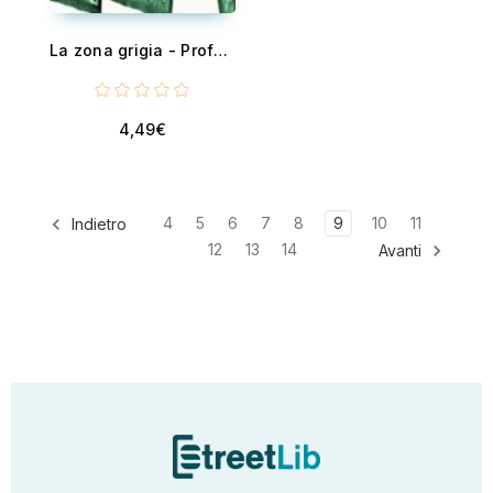
La zona grigia - Professionisti al servizio della mafia
4,49€
4
5
6
7
8
9
10
11
Indietro
12
13
14
Avanti