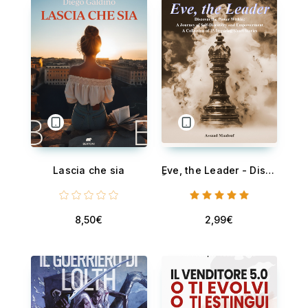
Lascia che sia
ِِEve, the Leader - Discover the Power Within: A Journey of Self-discovery and Empowerment
8,50€
2,99€