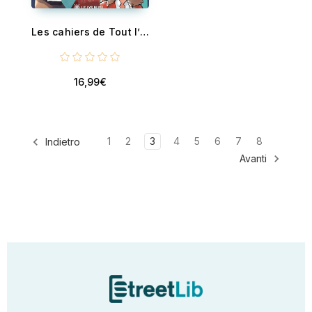
Les cahiers de Tout l’opéra (ou presque) - Opus II : Écrivains, dramaturges et librettistes
16,99€
1
2
3
4
5
6
7
8
Indietro
Avanti