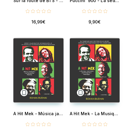
Sur la route de BTS - (BTS길위에서)
Puccini '900 - La seduzione della modernità
16,99€
9,90€
A Hit Mek - Música jamaiquina: una perspectiva histórica
A Hit Mek - La Musique Jamaïcaine: Une Perspective Historique