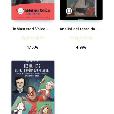
UnMastered Voice - Verità e assurdità dal mondo del Vocal Coaching
Analisi del testo dal Dramma al Libretto - “La Traviata” di Giuseppe Verdi (libretto di Francesco Maria Piave)
17,50€
4,99€