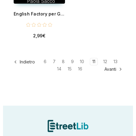
English Factory per Genitori
2,99€
6
7
8
9
10
11
12
13
Indietro
14
15
16
Avanti