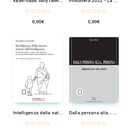
Квантовая запутанность и синхронность событий - Силовые поля, нелокальности, экстрасенсорные восприятия. Удивительные свойства квантовой физики.
Primavera 2022 - La danza degli astri
6,90€
0,99€
Intelligenza della natura, natura dell’intelligenza - Il chiasmo poetico come base espressiva di una matematizzazione dell’intelligenza umana
Dalla persona alla... persona