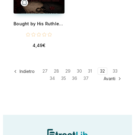
Bought by His Ruthless Promise - A Dark Mafia Marriage of Convenience Romance
4,49€
27
28
29
30
31
32
33
Indietro
34
35
36
37
Avanti