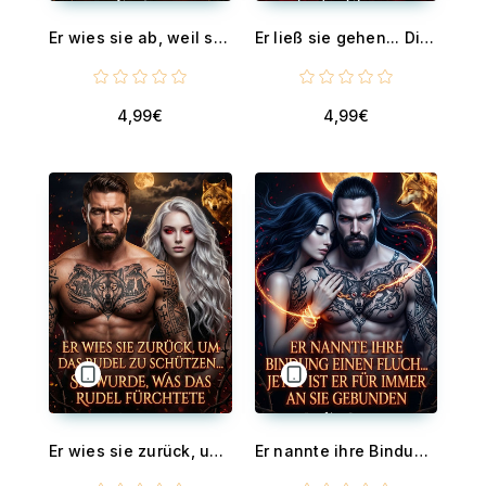
Er wies sie ab, weil sie menschlich war... Sie erwachte als seine wahre Gefährtin - Eine dunkle paranormale Werwolf-Romanze
Er ließ sie gehen... Die Mondgöttin ließ es nicht zu - Eine dunkle paranormale Shifter-Romanze
4,99€
4,99€
Er wies sie zurück, um das Rudel zu schützen... Sie wurde, was das Rudel fürchtete - Eine dunkle paranormale Werwolf-Romanze
Er nannte ihre Bindung einen Fluch... Jetzt ist er für immer an sie gebunden - Eine dunkle paranormale Shifter-Romanze