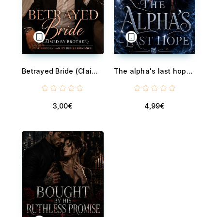
Betrayed Bride (Claimed By Brother) - A Forbidden Family Desire Romance
The alpha's last hope - A Fated Mates Werewolf Romance
3,00€
4,99€