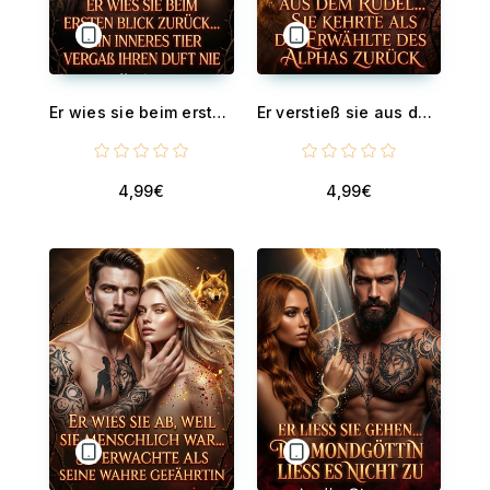
Er wies sie beim ersten Blick zurück... Sein inneres Tier vergaß ihren Duft nie - Eine dunkle paranormale Werwolf-Romanze
Er verstieß sie aus dem Rudel... Sie kehrte als die Erwählte des Alphas zurück - Eine dunkle paranormale Shifter-Romanze
4,99€
4,99€