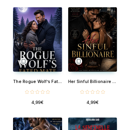
The Rogue Wolf’s Fated Mate - A Rejected Wolf, A Hidden Destiny, and a Love Beyond Fate
Her Sinful Billionaire - A Morally Gray, Forced Proximity Age Gap Romance
4,99€
4,99€