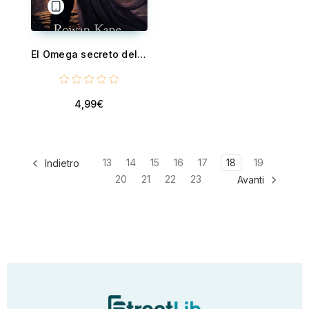
El Omega secreto del Lobo Exiliado - Traicionados por la sangre, unidos por el destino
4,99€
13
14
15
16
17
18
19
Indietro
20
21
22
23
Avanti