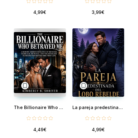
4,99€
3,99€
The Billionaire Who Betrayed Me - A Reborn Heiress Romance of Revenge, Marriage, Betrayal, and the Ruthless Husband Who Ruined Her First Life
La pareja predestinada del Lobo Rebelde - Un lobo rechazado, un destino oculto y un amor más allá del destino
4,49€
4,99€