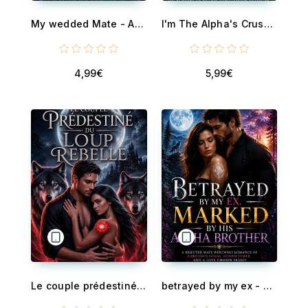
My wedded Mate - An Arranged Bond Forced Proximity Paranormal werewolf fantasy
I'm The Alpha's Crush - An Enemies to Lovers Paranormal Romance
4,99€
5,99€
Le couple prédestiné du Loup Rebelle - Un loup rejeté, un destin caché et un amour au-delà du destin
betrayed by my ex - marked by his alpha brother