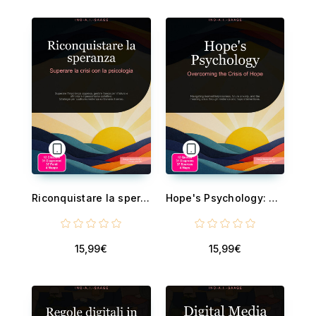
Riconquistare la speranza: Superare la crisi con la psicologia - Superare l'impotenza appresa, gestire l'ansia per il futuro e affrontare il pessimismo collettivo. Strategie per costruire resilienza e ritrovare il senso. ...
Hope's Psychology: Overcoming the Crisis of Hope - Navigating learned helplessness, future anxiety, and the meaning crisis through resilience and hope interventions.
15,99€
15,99€