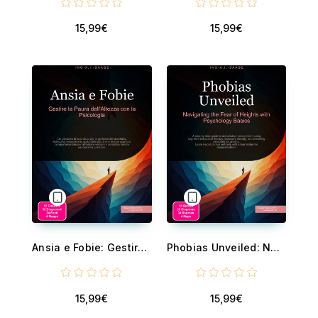
15,99€
15,99€
Ansia e Fobie: Gestire la Paura dell'Altezza con la Psicologia - Un percorso di auto-aiuto per la gestione dell'acrofobia: esercizi di respirazione, scala della paura e la terapia cognitivo comportamentale per affrontare ver...
Phobias Unveiled: Navigating the Fear of Heights with Psychology Basics - A step-by-step guide to acrophobia management using cognitive behavioral therapy, exposure therapy, and breathing exercises for anxiety. Learn height ...
15,99€
15,99€