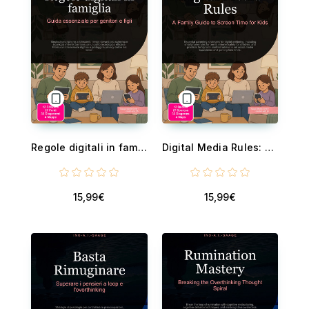
Regole digitali in famiglia: Guida essenziale per genitori e figli - Gestisci smartphone adolescenti, tempo davanti allo schermo e sicurezza internet bambini con un patto tecnologico efficace. Promuovi il benessere digitale ...
Digital Media Rules: A Family Guide to Screen Time for Kids - Essential parenting strategies for digital wellbeing, including smartphone rules for teens, internet safety for children, and practical family tech contract advic...
15,99€
15,99€