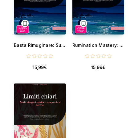
Basta Rimuginare: Superare i pensieri a loop e l'overthinking - Strategie di psicologia per controllare le preoccupazioni, interrompere l'overthinking e gestire l'ansia con tecniche di defusione e ristrutturazione cognitiva....
Rumination Mastery: Breaking the Overthinking Thought Spiral - Break the loop of rumination with cognitive restructuring, cognitive defusion techniques, and metacognitive awareness. Practical strategies for worry control and...
15,99€
15,99€