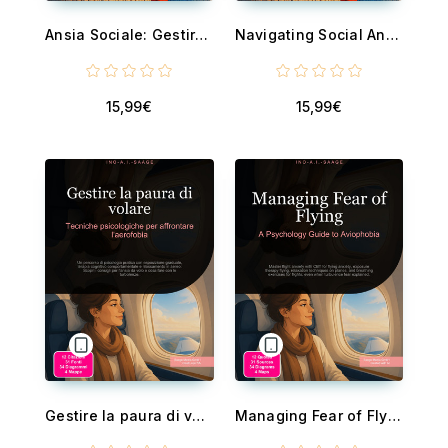
Ansia Sociale: Gestire la Paura e Costruire Autostima - Guida pratica alla gestione dell'ansia con terapia cognitivo comportamentale, esposizione graduale e tecniche di respirazione per ridurre l'evitamento sociale.
Navigating Social Anxiety: Your Guide to Social Confidence - Practical social anxiety tips, cognitive behavioral therapy, and exposure therapy for lasting relief. Learn anxiety coping skills and reduce avoidance.
15,99€
15,99€
Gestire la paura di volare: Tecniche psicologiche per affrontare l'aerofobia - Un percorso di psicologia pratica con esposizione graduale, terapia cognitivo comportamentale e rilassamento in aereo. Scopri i consigli per l'an...
Managing Fear of Flying: A Psychology Guide to Aviophobia - Master flight anxiety with CBT for flying anxiety, exposure therapy flying, relaxation techniques on planes, and breathing exercises for flights, even when turbulen...