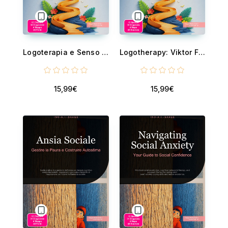
Logoterapia e Senso nella Sofferenza: Ricerca di Significato e Terapia Esistenziale - Un percorso di psicologia per affrontare il dolore, coltivare la resilienza e favorire la crescita post-traumatica secondo Viktor Frankl, ...
Logotherapy: Viktor Frankl's psychology of finding meaning - Discovering meaning in suffering and strengthening resilience. A guide to existential therapy for overcoming adversity and post-traumatic growth.
15,99€
15,99€