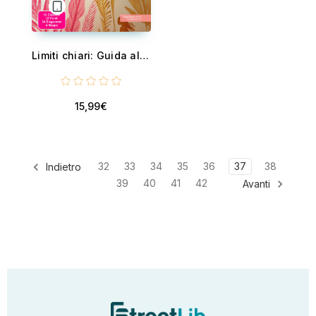
Limiti chiari: Guida alla genitorialità consapevole e serena - Impara a dare limiti ai bambini con disciplina positiva e autorità calma dei genitori, gestendo i capricci, il tempo schermo e definendo regole di casa adeguate ...
15,99€
32
33
34
35
36
37
38
Indietro
39
40
41
42
Avanti