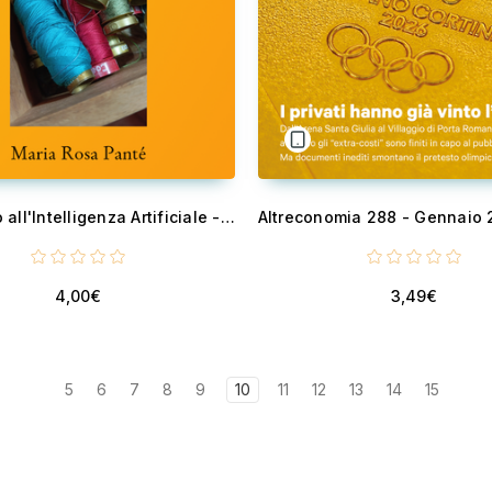
Dal Telaio all'Intelligenza Artificiale - Shelley, Lovelace, Dickinson
4,00€
3,49€
5
6
7
8
9
10
11
12
13
14
15