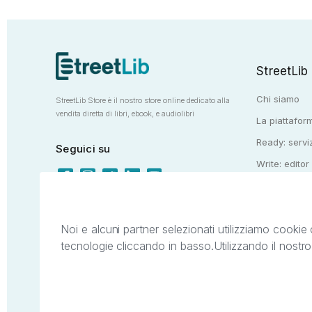
StreetLib
Chi siamo
StreetLib Store è il nostro store online dedicato alla
vendita diretta di libri, ebook, e audiolibri
La piattaform
Ready: serviz
Seguici su
Write: editor
Totem: e-stor
Noi e alcuni partner selezionati utilizziamo cookie 
tecnologie cliccando in basso.
Utilizzando il nostr
Il presente sito web è di proprietà di StreetL
segni distintivi presenti sul sito web. Si i