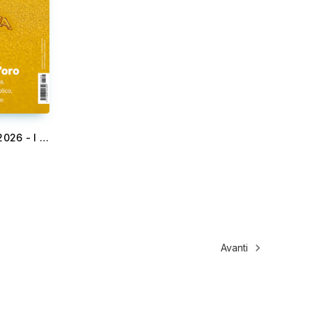
Altreconomia 288 - Gennaio 2026 - I privati hanno già vinto l’oro
Avanti