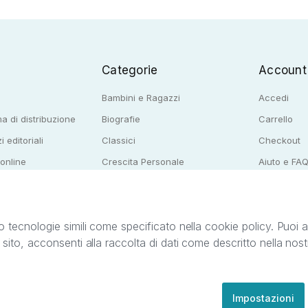
Categorie
Account
Bambini e Ragazzi
Accedi
a di distribuzione
Biografie
Carrello
i editoriali
Classici
Checkout
 online
Crescita Personale
Aiuto e FA
e per librerie
Narrativa
o tecnologie simili come specificato nella cookie policy. Puoi acc
o sito, acconsenti alla raccolta di dati come descritto nella nos
ib S.r.l. C.F. e P.IVA 05338720963. StreetLib S.r.l. è titolare di tutti i diritti di propr
nvita l’utente a prendere visione della privacy policy e delle condizioni relative ai s
Clienti: support@streetlib.com
Impostazioni