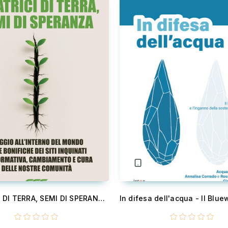
CICATRICI DI TERRA, SEMI DI SPERANZA - VIAGGIO ALL’INTERNO DEL MONDO DELLE BONIFICHE DEI SITI INQUINATI TRA NORMATIVA, CAMBIAMENTO E CURA DELLE NOSTRE COMUNITÀ