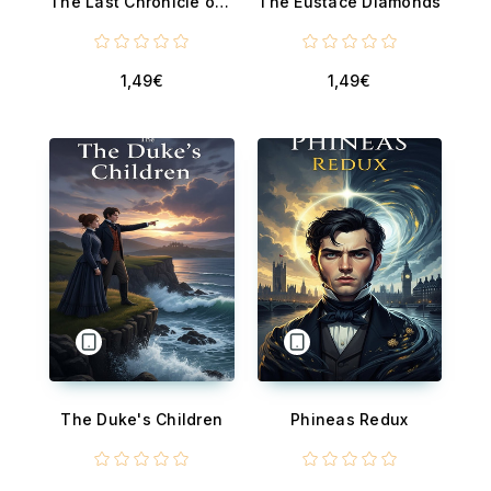
The Last Chronicle of Barset
The Eustace Diamonds
1,49€
1,49€
The Duke's Children
Phineas Redux