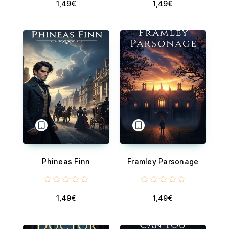
1,49€
1,49€
Phineas Finn
Framley Parsonage
1,49€
1,49€