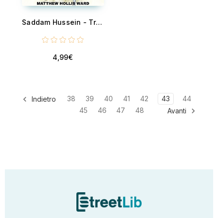
Saddam Hussein - Tribes, Tanks, and the Broken State: How Saddam Hussein Built Power — and Why It Couldn’t Last
4,99€
38
39
40
41
42
43
44
Indietro
45
46
47
48
Avanti