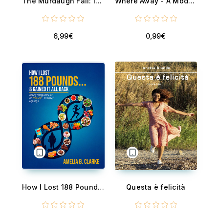
The Murdaugh Fall: Inside America’s Most Shocking Legal Dynasty Collapse - How Power, Betrayal, and Murder Exposed a Family Empire
Where Away - A Modern Odyssey
6,99€
0,99€
How I Lost 188 Pounds . . . & Gained It All Back - Making Biology Work for Me This Time— Instead of Fighting It
Questa è felicità