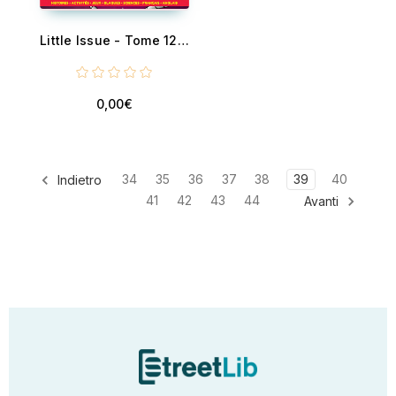
Little Issue - Tome 12 - Les jeunes eprits comptent
0,00€
34
35
36
37
38
39
40
Indietro
41
42
43
44
Avanti