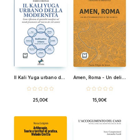
Il Kali Yuga urbano della modernità - Come riflessione di spazialità manifeste nel mondo fenomenico all'interno dei cicli cosmici
Amen, Roma - Un delitto urbanistico in tre Giubilei
25,00€
15,90€