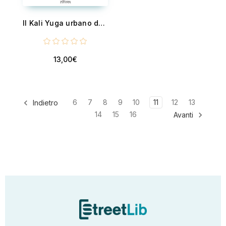
Il Kali Yuga urbano della modernità - Come riflessione di spazialità manifeste nel mondo fenomenico all'interno dei cicli cosmici
13,00€
6
7
8
9
10
11
12
13
Indietro
14
15
16
Avanti