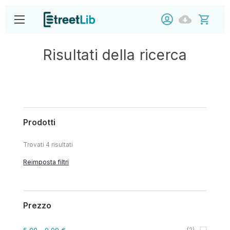
Risultati della ricerca
Prodotti
Trovati
4
risultati
Reimposta filtri
Prezzo
5,00
- 9,99 €
(
2
)