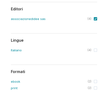
Editori
associazionedidee sas
(
4
)
Lingue
Italiano
(
4
)
Formati
ebook
(
2
)
print
(
2
)