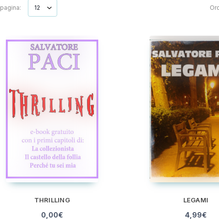
 pagina:
Ord
THRILLING
LEGAMI
0,00
€
4,99
€