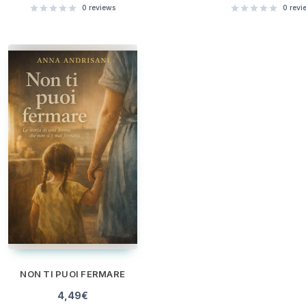
0
reviews
0
revi
NON TI PUOI FERMARE
4,49
€