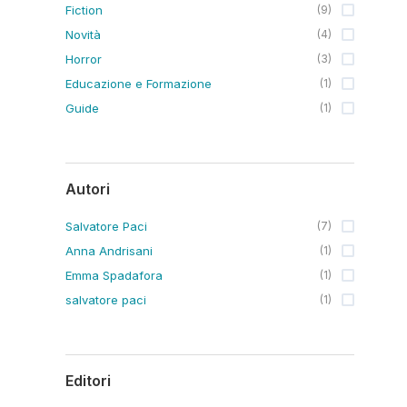
Fiction
(
9
)
Novità
(
4
)
Horror
(
3
)
Educazione e Formazione
(
1
)
Guide
(
1
)
Autori
Salvatore Paci
(
7
)
Anna Andrisani
(
1
)
Emma Spadafora
(
1
)
salvatore paci
(
1
)
Editori