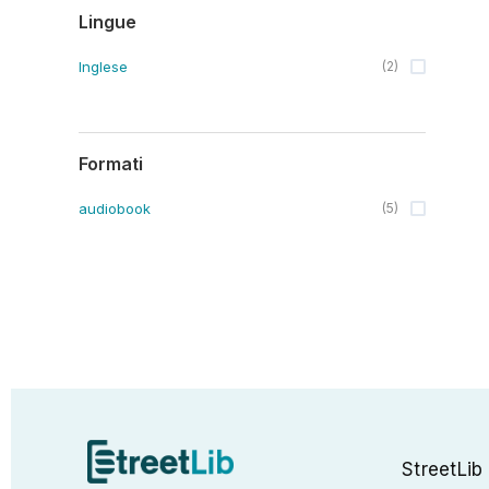
Lingue
Inglese
(
2
)
Formati
audiobook
(
5
)
StreetLib