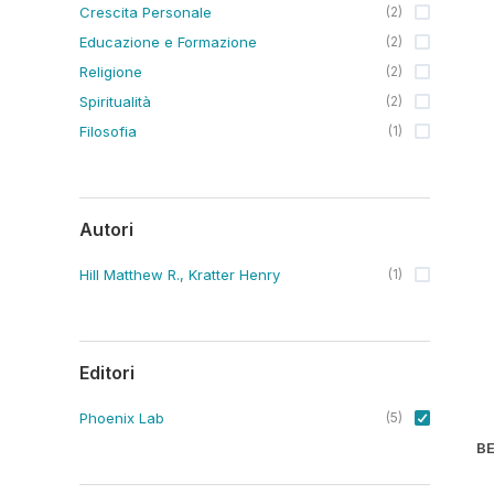
Crescita Personale
(
2
)
Educazione e Formazione
(
2
)
Religione
(
2
)
Spiritualità
(
2
)
Filosofia
(
1
)
Autori
Hill Matthew R., Kratter Henry
(
1
)
Editori
Phoenix Lab
(
5
)