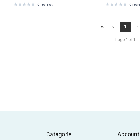
0
reviews
0
revi
1
Page 1 of 1
Categorie
Account