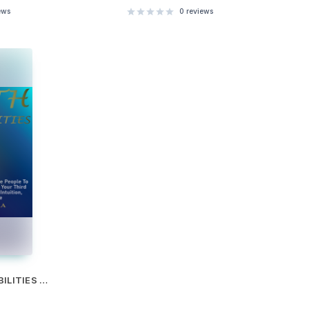
ews
0
reviews
EMPATH AND PSYCHIC ABILITIES - SMART EDITION