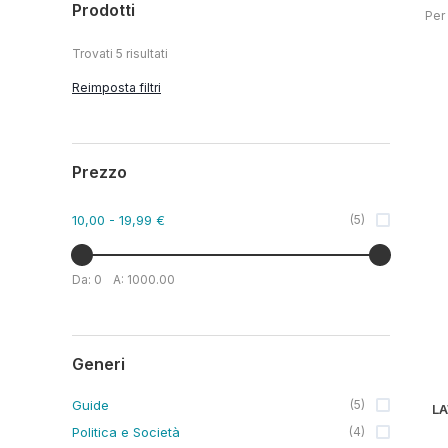
Prodotti
Per
Trovati
5
risultati
Reimposta filtri
Prezzo
10,00
- 19,99 €
(
5
)
Da:
0
A:
1000.00
Generi
Guide
(
5
)
Politica e Società
(
4
)