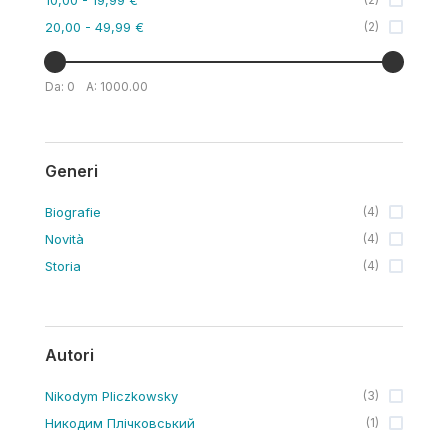
20,00
- 49,99 €
(
2
)
Da:
0
A:
1000.00
Generi
Biografie
(
4
)
Novità
(
4
)
Storia
(
4
)
Autori
Nikodym Pliczkowsky
(
3
)
Никодим Плічковський
(
1
)