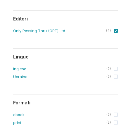
Editori
Only Passing Thru (OPT) Ltd
(
4
)
Lingue
Inglese
(
2
)
Ucraino
(
2
)
Formati
ebook
(
2
)
print
(
2
)