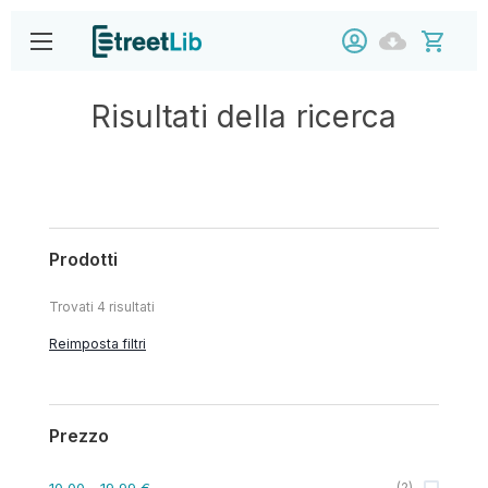
Risultati della ricerca
Prodotti
Trovati
4
risultati
Reimposta filtri
Prezzo
10,00
- 19,99 €
(
2
)