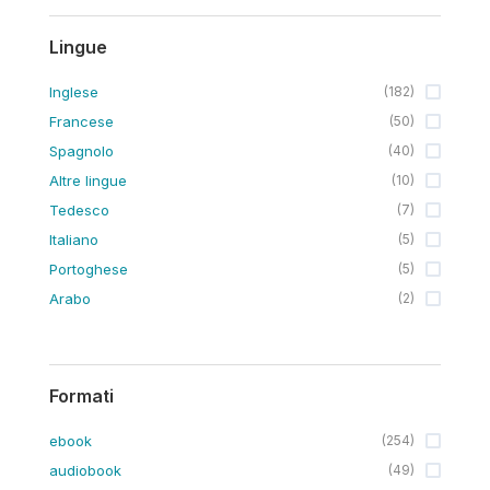
Lingue
Inglese
(
182
)
Francese
(
50
)
Spagnolo
(
40
)
Altre lingue
(
10
)
Tedesco
(
7
)
Italiano
(
5
)
Portoghese
(
5
)
Arabo
(
2
)
Formati
ebook
(
254
)
audiobook
(
49
)