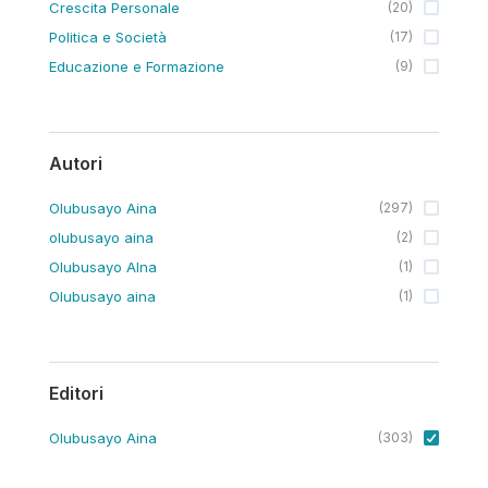
Crescita Personale
(
20
)
Politica e Società
(
17
)
Educazione e Formazione
(
9
)
Autori
Olubusayo Aina
(
297
)
olubusayo aina
(
2
)
Olubusayo AIna
(
1
)
Olubusayo aina
(
1
)
Editori
Olubusayo Aina
(
303
)