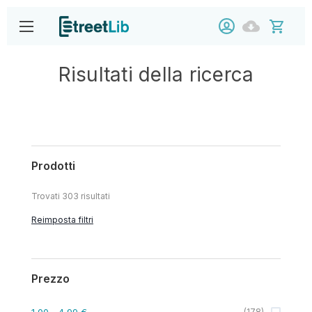
Risultati della ricerca
Prodotti
Trovati
303
risultati
Reimposta filtri
Prezzo
1,00
- 4,99 €
(
178
)