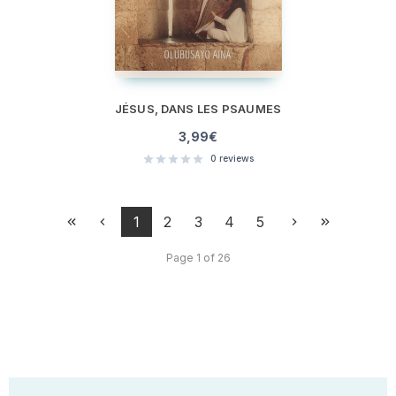
JÉSUS, DANS LES PSAUMES
3,99
€
0
reviews
1
2
3
4
5
Page 1 of 26