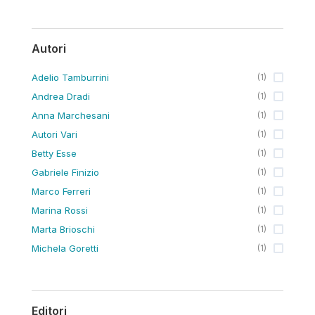
Autori
Adelio Tamburrini
(
1
)
Andrea Dradi
(
1
)
Anna Marchesani
(
1
)
Autori Vari
(
1
)
Betty Esse
(
1
)
Gabriele Finizio
(
1
)
Marco Ferreri
(
1
)
Marina Rossi
(
1
)
Marta Brioschi
(
1
)
Michela Goretti
(
1
)
Editori