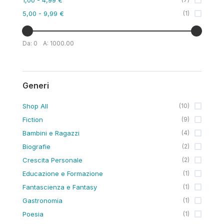
5,00
- 9,99 €
(
1
)
Da:
0
A:
1000.00
Generi
Shop All
(
10
)
Fiction
(
9
)
Bambini e Ragazzi
(
4
)
Biografie
(
2
)
Crescita Personale
(
2
)
Educazione e Formazione
(
1
)
Fantascienza e Fantasy
(
1
)
Gastronomia
(
1
)
Poesia
(
1
)