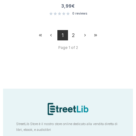
3,99
€
0
reviews
1
2
Page 1 of 2
StreetLib Store è il nostro store online dedicato alla vendita diretta di
libri, ebook, e audiolibri