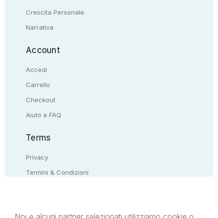
Crescita Personale
Narrativa
Account
Accedi
Carrello
Checkout
Aiuto e FAQ
Terms
Privacy
Termini & Condizioni
Resi & rimborsi
Contattaci
Noi e alcuni partner selezionati utilizziamo cookie o