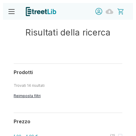
Risultati della ricerca
Prodotti
Trovati
14
risultati
Reimposta filtri
Prezzo
1,00
- 4,99 €
(
7
)