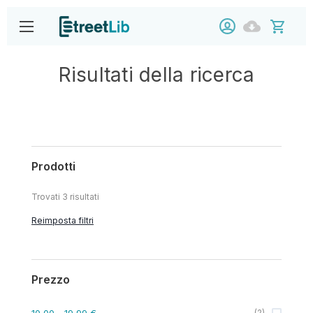
Risultati della ricerca
Prodotti
Trovati
3
risultati
Reimposta filtri
Prezzo
10,00
- 19,99 €
(
2
)