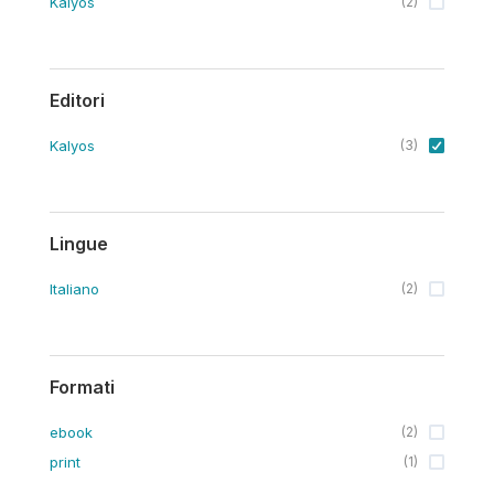
Kalyos
(
2
)
Editori
Kalyos
(
3
)
Lingue
Italiano
(
2
)
Formati
ebook
(
2
)
print
(
1
)