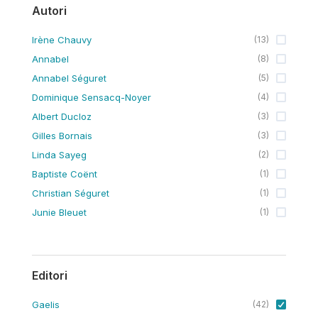
Autori
Irène Chauvy
(
13
)
Annabel
(
8
)
Annabel Séguret
(
5
)
Dominique Sensacq-Noyer
(
4
)
Albert Ducloz
(
3
)
Gilles Bornais
(
3
)
Linda Sayeg
(
2
)
Baptiste Coënt
(
1
)
Christian Séguret
(
1
)
Junie Bleuet
(
1
)
Editori
Gaelis
(
42
)