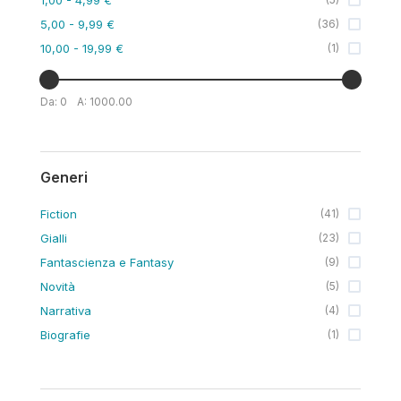
5,00
- 9,99 €
(
36
)
10,00
- 19,99 €
(
1
)
Da:
0
A:
1000.00
Generi
Fiction
(
41
)
Gialli
(
23
)
Fantascienza e Fantasy
(
9
)
Novità
(
5
)
Narrativa
(
4
)
Biografie
(
1
)