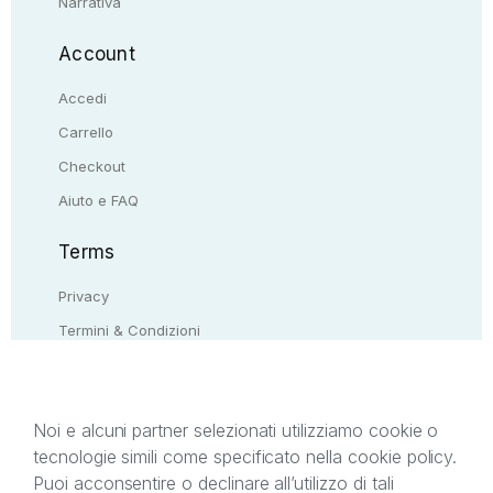
Narrativa
Account
Accedi
Carrello
Checkout
Aiuto e FAQ
Terms
Privacy
Termini & Condizioni
Resi & rimborsi
Contattaci
Noi e alcuni partner selezionati utilizziamo cookie o
tecnologie simili come specificato nella cookie policy.
Il presente sito web è di proprietà di StreetLib S.r.l.
Puoi acconsentire o declinare all’utilizzo di tali