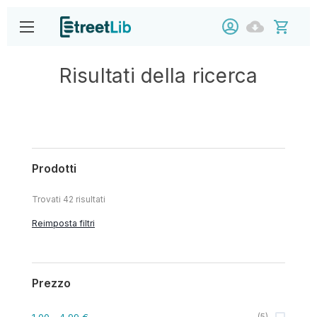
Risultati della ricerca
Prodotti
Trovati
42
risultati
Reimposta filtri
Prezzo
1,00
- 4,99 €
(
5
)