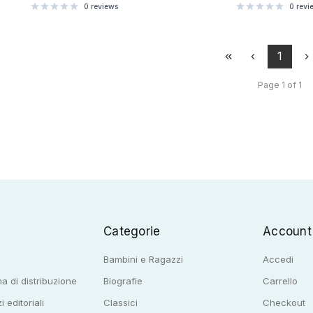
0
reviews
0
revi
1
Page 1 of 1
Categorie
Account
Bambini e Ragazzi
Accedi
a di distribuzione
Biografie
Carrello
i editoriali
Classici
Checkout