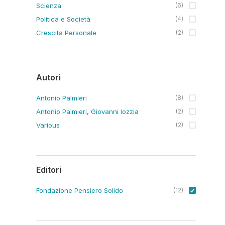
Scienza
(
6
)
Politica e Società
(
4
)
Crescita Personale
(
2
)
Autori
Antonio Palmieri
(
8
)
Antonio Palmieri, Giovanni Iozzia
(
2
)
Various
(
2
)
Editori
Fondazione Pensiero Solido
(
12
)