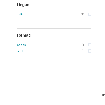
Lingue
Italiano
(
12
)
Formati
ebook
(
6
)
print
(
6
)
I