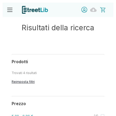
Risultati della ricerca
Prodotti
Trovati
4
risultati
Reimposta filtri
Prezzo
5,00
- 9,99 €
(
4
)