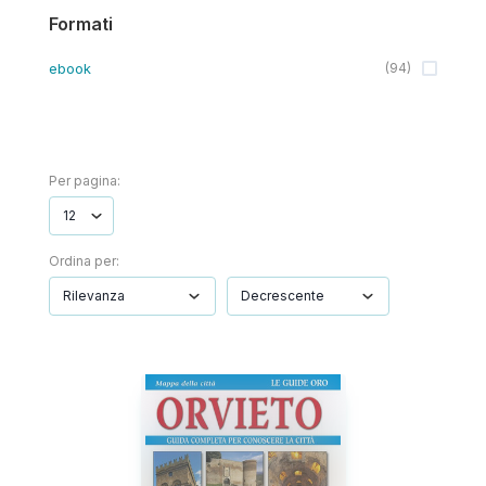
Formati
ebook
(
94
)
Per pagina:
Ordina per: