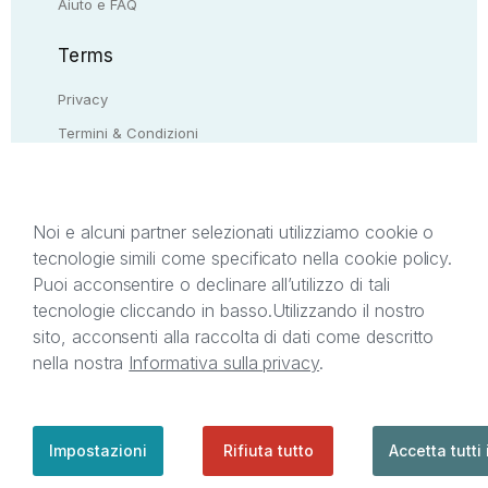
Aiuto e FAQ
Terms
Privacy
Termini & Condizioni
Resi & rimborsi
Contattaci
Noi e alcuni partner selezionati utilizziamo cookie o
tecnologie simili come specificato nella cookie policy.
Il presente sito web è di proprietà di StreetLib S.r.l.
Puoi acconsentire o declinare all’utilizzo di tali
C.F. e P.IVA 05338720963. StreetLib S.r.l. è
tecnologie cliccando in basso.
Utilizzando il nostro
titolare di tutti i diritti di proprietà intellettuale
sito, acconsenti alla raccolta di dati come descritto
afferenti ai marchi, loghi e segni distintivi presenti
nella nostra
Informativa sulla privacy
.
sul sito web. Si invita l’utente a prendere visione
della privacy policy e delle condizioni relative ai
singoli servizi offerti da StreetLib. Servizio Clienti:
support@streetlib.com
Impostazioni
Rifiuta tutto
Accetta tutti