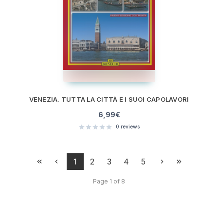
VENEZIA. TUTTA LA CITTÀ E I SUOI CAPOLAVORI
6,99
€
0
reviews
1
2
3
4
5
Page 1 of 8