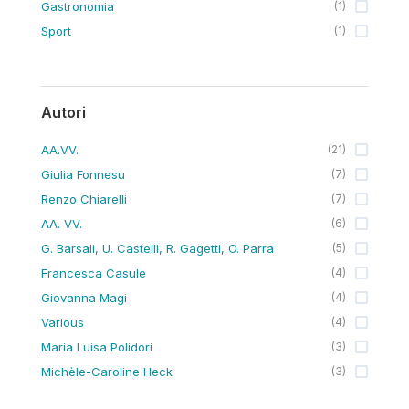
Gastronomia
(
1
)
Sport
(
1
)
Autori
AA.VV.
(
21
)
Giulia Fonnesu
(
7
)
Renzo Chiarelli
(
7
)
AA. VV.
(
6
)
G. Barsali, U. Castelli, R. Gagetti, O. Parra
(
5
)
Francesca Casule
(
4
)
Giovanna Magi
(
4
)
Various
(
4
)
Maria Luisa Polidori
(
3
)
Michèle-Caroline Heck
(
3
)