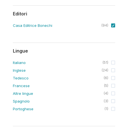
Editori
Casa Editrice Bonechi
(
94
)
Lingue
Italiano
(
51
)
Inglese
(
24
)
Tedesco
(
6
)
Francese
(
5
)
Altre lingue
(
4
)
Spagnolo
(
3
)
Portoghese
(
1
)