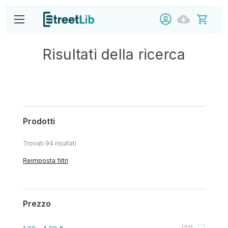
Risultati della ricerca
Prodotti
Trovati
94
risultati
Reimposta filtri
Prezzo
1,00
- 4,99 €
(
22
)