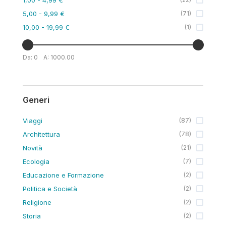
5,00
- 9,99 €
(
71
)
10,00
- 19,99 €
(
1
)
Da:
0
A:
1000.00
Generi
Viaggi
(
87
)
Architettura
(
78
)
Novità
(
21
)
Ecologia
(
7
)
Educazione e Formazione
(
2
)
Politica e Società
(
2
)
Religione
(
2
)
Storia
(
2
)