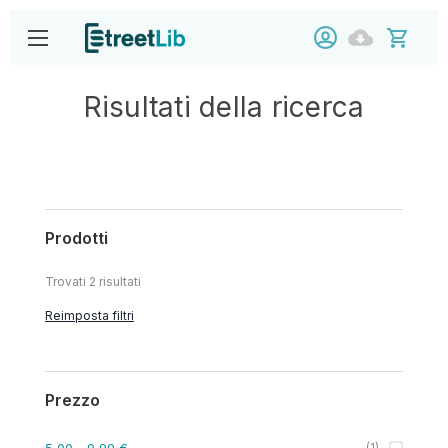
Risultati della ricerca
Prodotti
Trovati
2
risultati
Reimposta filtri
Prezzo
5,00
- 9,99 €
(
1
)