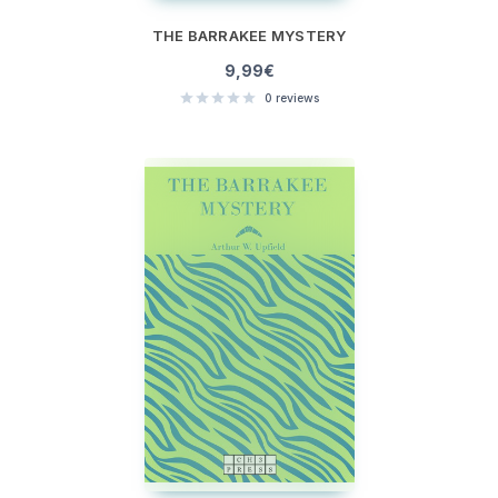
THE BARRAKEE MYSTERY
9,99
€
0
reviews