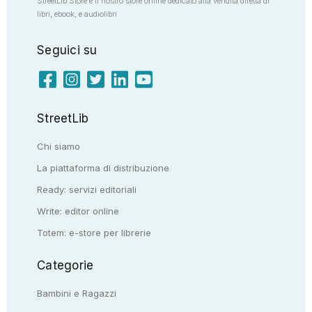
StreetLib Store è il nostro store online dedicato alla vendita diretta di
libri, ebook, e audiolibri
Seguici su
StreetLib
Chi siamo
La piattaforma di distribuzione
Ready: servizi editoriali
Write: editor online
Totem: e-store per librerie
Categorie
Bambini e Ragazzi