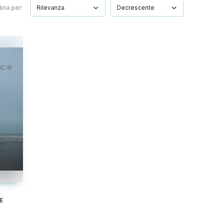
ina per:
E