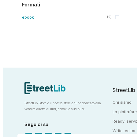
Formati
ebook
(
2
)
StreetLib
Chi siamo
StreetLib Store è il nostro store online dedicato alla
vendita diretta di libri, ebook, e audiolibri
La piattaform
Ready: serviz
Seguici su
Write: editor