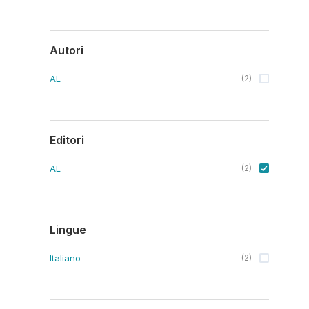
Autori
AL
(
2
)
Editori
AL
(
2
)
Lingue
Italiano
(
2
)