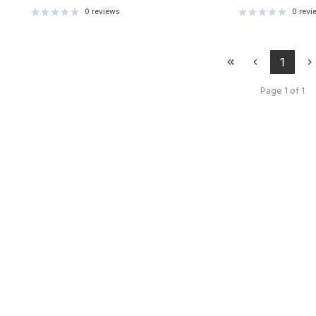
0
reviews
0
revi
1
Page 1 of 1