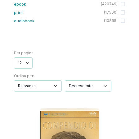
ebook
(
420749
)
print
(
17560
)
audiobook
(
10895
)
Per pagina:
Ordina per: