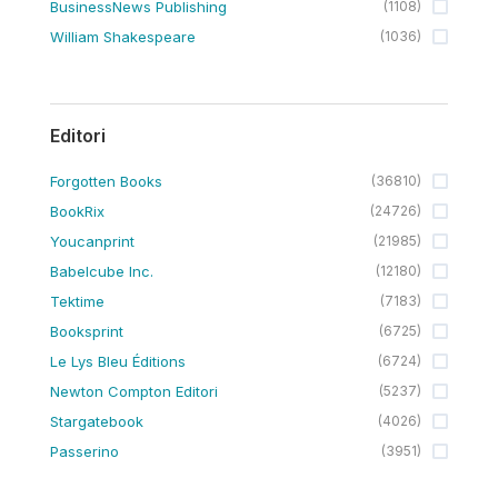
BusinessNews Publishing
(
1108
)
William Shakespeare
(
1036
)
Editori
Forgotten Books
(
36810
)
BookRix
(
24726
)
Youcanprint
(
21985
)
Babelcube Inc.
(
12180
)
Tektime
(
7183
)
Booksprint
(
6725
)
Le Lys Bleu Éditions
(
6724
)
Newton Compton Editori
(
5237
)
Stargatebook
(
4026
)
Passerino
(
3951
)