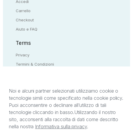
Accedi
Carrello
Checkout
Aiuto e FAQ
Terms
Privacy
Termini & Condizioni
Resi & rimborsi
Contattaci
Noi e alcuni partner selezionati utilizziamo cookie o
tecnologie simili come specificato nella cookie policy.
Il presente sito web è di proprietà di StreetLib S.r.l.
Puoi acconsentire o declinare all’utilizzo di tali
C.F. e P.IVA 05338720963. StreetLib S.r.l. è
tecnologie cliccando in basso.
Utilizzando il nostro
titolare di tutti i diritti di proprietà intellettuale
sito, acconsenti alla raccolta di dati come descritto
afferenti ai marchi, loghi e segni distintivi presenti
nella nostra
Informativa sulla privacy
.
sul sito web. Si invita l’utente a prendere visione
della privacy policy e delle condizioni relative ai