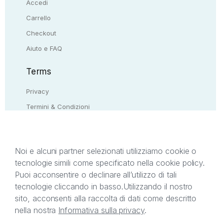
Accedi
Carrello
Checkout
Aiuto e FAQ
Terms
Privacy
Termini & Condizioni
Resi & rimborsi
Contattaci
Noi e alcuni partner selezionati utilizziamo cookie o
tecnologie simili come specificato nella cookie policy.
Il presente sito web è di proprietà di StreetLib S.r.l.
Puoi acconsentire o declinare all’utilizzo di tali
C.F. e P.IVA 05338720963. StreetLib S.r.l. è
tecnologie cliccando in basso.
Utilizzando il nostro
titolare di tutti i diritti di proprietà intellettuale
sito, acconsenti alla raccolta di dati come descritto
afferenti ai marchi, loghi e segni distintivi presenti
nella nostra
Informativa sulla privacy
.
sul sito web. Si invita l’utente a prendere visione
della privacy policy e delle condizioni relative ai