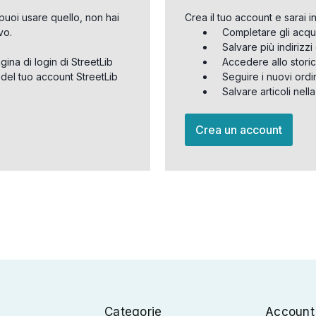
puoi usare quello, non hai
Crea il tuo account e sarai i
vo.
Completare gli acqu
Salvare più indirizz
agina di login di StreetLib
Accedere allo storic
 del tuo account StreetLib
Seguire i nuovi ordi
Salvare articoli nell
Crea un account
Categorie
Account