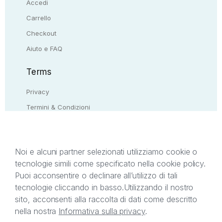
Accedi
Carrello
Checkout
Aiuto e FAQ
Terms
Privacy
Termini & Condizioni
Resi & rimborsi
Contattaci
Noi e alcuni partner selezionati utilizziamo cookie o
tecnologie simili come specificato nella cookie policy.
Il presente sito web è di proprietà di StreetLib S.r.l.
Puoi acconsentire o declinare all’utilizzo di tali
C.F. e P.IVA 05338720963. StreetLib S.r.l. è
tecnologie cliccando in basso.
Utilizzando il nostro
titolare di tutti i diritti di proprietà intellettuale
sito, acconsenti alla raccolta di dati come descritto
afferenti ai marchi, loghi e segni distintivi presenti
nella nostra
Informativa sulla privacy
.
sul sito web. Si invita l’utente a prendere visione
della privacy policy e delle condizioni relative ai