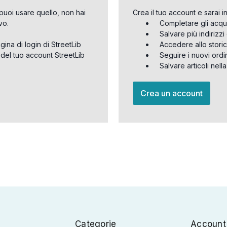
puoi usare quello, non hai
Crea il tuo account e sarai i
vo.
Completare gli acqu
Salvare più indirizz
agina di login di StreetLib
Accedere allo storic
 del tuo account StreetLib
Seguire i nuovi ordi
Salvare articoli nell
Crea un account
Categorie
Account