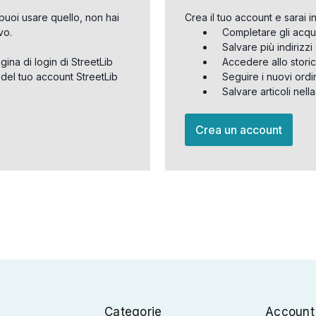
puoi usare quello, non hai
Crea il tuo account e sarai i
vo.
Completare gli acqu
Salvare più indirizz
agina di login di StreetLib
Accedere allo storic
 del tuo account StreetLib
Seguire i nuovi ordi
Salvare articoli nell
Crea un account
Categorie
Account