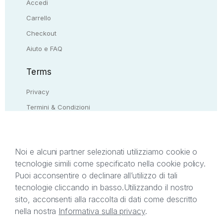
Accedi
Carrello
Checkout
Aiuto e FAQ
Terms
Privacy
Termini & Condizioni
Resi & rimborsi
Contattaci
Noi e alcuni partner selezionati utilizziamo cookie o
tecnologie simili come specificato nella cookie policy.
Il presente sito web è di proprietà di StreetLib S.r.l.
Puoi acconsentire o declinare all’utilizzo di tali
C.F. e P.IVA 05338720963. StreetLib S.r.l. è
tecnologie cliccando in basso.
Utilizzando il nostro
titolare di tutti i diritti di proprietà intellettuale
sito, acconsenti alla raccolta di dati come descritto
afferenti ai marchi, loghi e segni distintivi presenti
nella nostra
Informativa sulla privacy
.
sul sito web. Si invita l’utente a prendere visione
della privacy policy e delle condizioni relative ai