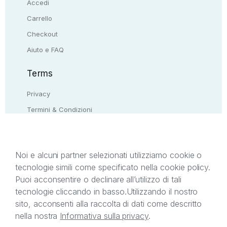
Accedi
Carrello
Checkout
Aiuto e FAQ
Terms
Privacy
Termini & Condizioni
Resi & rimborsi
Contattaci
Noi e alcuni partner selezionati utilizziamo cookie o
tecnologie simili come specificato nella cookie policy.
Il presente sito web è di proprietà di StreetLib S.r.l.
Puoi acconsentire o declinare all’utilizzo di tali
C.F. e P.IVA 05338720963. StreetLib S.r.l. è
tecnologie cliccando in basso.
Utilizzando il nostro
titolare di tutti i diritti di proprietà intellettuale
sito, acconsenti alla raccolta di dati come descritto
afferenti ai marchi, loghi e segni distintivi presenti
nella nostra
Informativa sulla privacy
.
sul sito web. Si invita l’utente a prendere visione
della privacy policy e delle condizioni relative ai