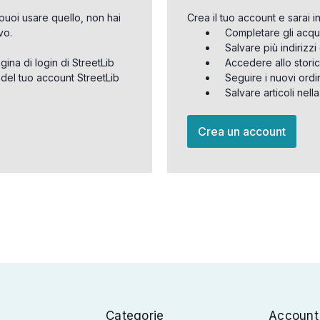
puoi usare quello, non hai
Crea il tuo account e sarai i
vo.
Completare gli acqu
Salvare più indirizz
agina di login di StreetLib
Accedere allo storic
 del tuo account StreetLib
Seguire i nuovi ordi
Salvare articoli nell
Crea un account
Categorie
Account