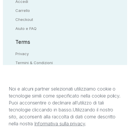
Accedi
Carrello
Checkout
Aiuto e FAQ
Terms
Privacy
Termini & Condizioni
Resi & rimborsi
Contattaci
Noi e alcuni partner selezionati utilizziamo cookie o
tecnologie simili come specificato nella cookie policy.
Il presente sito web è di proprietà di StreetLib S.r.l.
Puoi acconsentire o declinare all’utilizzo di tali
C.F. e P.IVA 05338720963. StreetLib S.r.l. è
tecnologie cliccando in basso.
Utilizzando il nostro
titolare di tutti i diritti di proprietà intellettuale
sito, acconsenti alla raccolta di dati come descritto
afferenti ai marchi, loghi e segni distintivi presenti
nella nostra
Informativa sulla privacy
.
sul sito web. Si invita l’utente a prendere visione
della privacy policy e delle condizioni relative ai