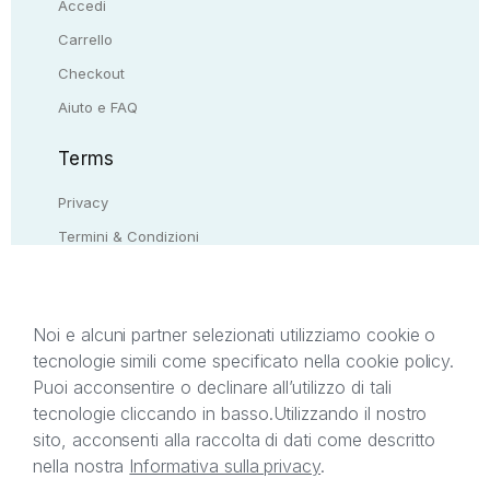
Accedi
Carrello
Checkout
Aiuto e FAQ
Terms
Privacy
Termini & Condizioni
Resi & rimborsi
Contattaci
Noi e alcuni partner selezionati utilizziamo cookie o
tecnologie simili come specificato nella cookie policy.
Il presente sito web è di proprietà di StreetLib S.r.l.
Puoi acconsentire o declinare all’utilizzo di tali
C.F. e P.IVA 05338720963. StreetLib S.r.l. è
tecnologie cliccando in basso.
Utilizzando il nostro
titolare di tutti i diritti di proprietà intellettuale
sito, acconsenti alla raccolta di dati come descritto
afferenti ai marchi, loghi e segni distintivi presenti
nella nostra
Informativa sulla privacy
.
sul sito web. Si invita l’utente a prendere visione
della privacy policy e delle condizioni relative ai