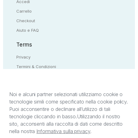
Accedi
Carrello
Checkout
Aiuto e FAQ
Terms
Privacy
Termini & Condizioni
Resi & rimborsi
Contattaci
Noi e alcuni partner selezionati utilizziamo cookie o
tecnologie simili come specificato nella cookie policy.
Il presente sito web è di proprietà di StreetLib S.r.l.
Puoi acconsentire o declinare all’utilizzo di tali
C.F. e P.IVA 05338720963. StreetLib S.r.l. è
tecnologie cliccando in basso.
Utilizzando il nostro
titolare di tutti i diritti di proprietà intellettuale
sito, acconsenti alla raccolta di dati come descritto
afferenti ai marchi, loghi e segni distintivi presenti
nella nostra
Informativa sulla privacy
.
sul sito web. Si invita l’utente a prendere visione
della privacy policy e delle condizioni relative ai