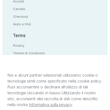
Accedi
Carrello
Checkout
Aiuto e FAQ
Terms
Privacy
Termini & Condizioni
Resi & rimborsi
Contattaci
Noi e alcuni partner selezionati utilizziamo cookie o
tecnologie simili come specificato nella cookie policy.
Il presente sito web è di proprietà di StreetLib S.r.l.
Puoi acconsentire o declinare all’utilizzo di tali
C.F. e P.IVA 05338720963. StreetLib S.r.l. è
tecnologie cliccando in basso.
Utilizzando il nostro
titolare di tutti i diritti di proprietà intellettuale
sito, acconsenti alla raccolta di dati come descritto
afferenti ai marchi, loghi e segni distintivi presenti
nella nostra
Informativa sulla privacy
.
sul sito web. Si invita l’utente a prendere visione
della privacy policy e delle condizioni relative ai