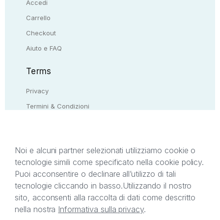
Accedi
Carrello
Checkout
Aiuto e FAQ
Terms
Privacy
Termini & Condizioni
Resi & rimborsi
Contattaci
Noi e alcuni partner selezionati utilizziamo cookie o
tecnologie simili come specificato nella cookie policy.
Il presente sito web è di proprietà di StreetLib S.r.l.
Puoi acconsentire o declinare all’utilizzo di tali
C.F. e P.IVA 05338720963. StreetLib S.r.l. è
tecnologie cliccando in basso.
Utilizzando il nostro
titolare di tutti i diritti di proprietà intellettuale
sito, acconsenti alla raccolta di dati come descritto
afferenti ai marchi, loghi e segni distintivi presenti
nella nostra
Informativa sulla privacy
.
sul sito web. Si invita l’utente a prendere visione
della privacy policy e delle condizioni relative ai