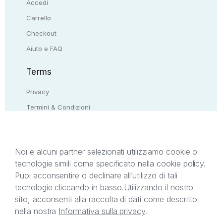
Accedi
Carrello
Checkout
Aiuto e FAQ
Terms
Privacy
Termini & Condizioni
Resi & rimborsi
Contattaci
Noi e alcuni partner selezionati utilizziamo cookie o
tecnologie simili come specificato nella cookie policy.
Il presente sito web è di proprietà di StreetLib S.r.l.
Puoi acconsentire o declinare all’utilizzo di tali
C.F. e P.IVA 05338720963. StreetLib S.r.l. è
tecnologie cliccando in basso.
Utilizzando il nostro
titolare di tutti i diritti di proprietà intellettuale
sito, acconsenti alla raccolta di dati come descritto
afferenti ai marchi, loghi e segni distintivi presenti
nella nostra
Informativa sulla privacy
.
sul sito web. Si invita l’utente a prendere visione
della privacy policy e delle condizioni relative ai