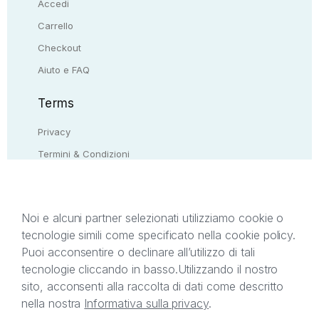
Accedi
Carrello
Checkout
Aiuto e FAQ
Terms
Privacy
Termini & Condizioni
Resi & rimborsi
Contattaci
Noi e alcuni partner selezionati utilizziamo cookie o
tecnologie simili come specificato nella cookie policy.
Il presente sito web è di proprietà di StreetLib S.r.l.
Puoi acconsentire o declinare all’utilizzo di tali
C.F. e P.IVA 05338720963. StreetLib S.r.l. è
tecnologie cliccando in basso.
Utilizzando il nostro
titolare di tutti i diritti di proprietà intellettuale
sito, acconsenti alla raccolta di dati come descritto
afferenti ai marchi, loghi e segni distintivi presenti
nella nostra
Informativa sulla privacy
.
sul sito web. Si invita l’utente a prendere visione
della privacy policy e delle condizioni relative ai